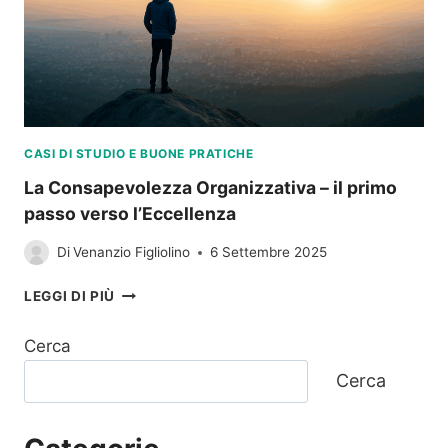
CASI DI STUDIO E BUONE PRATICHE
La Consapevolezza Organizzativa – il primo
passo verso l’Eccellenza
Di
Venanzio Figliolino
6 Settembre 2025
LA
LEGGI DI PIÙ
CONSAPEVOLEZZA
ORGANIZZATIVA
Cerca
–
IL
Cerca
PRIMO
PASSO
VERSO