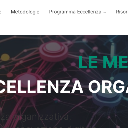
e
Metodologie
Programma Eccellenza
Risor
LE M
CCELLENZA ORG
za organizzativa,