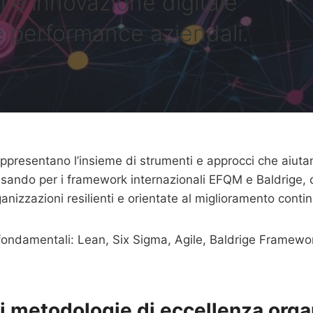
 e innovazione digitale
e performance aziendali.
ppresentano l’insieme di strumenti e approcci che aiutan
passando per i framework internazionali EFQM e Baldrige
anizzazioni resilienti e orientate al miglioramento conti
 fondamentali: Lean, Six Sigma, Agile, Baldrige Framewor
li metodologie di eccellenza orga