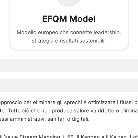
EFQM Model
Modello europeo che connette leadership,
strategia e risultati sostenibili.
occio per eliminare gli sprechi e ottimizzare i flussi p
ente. Tutto ciò che non produce valore va ridotto o elimin
si amministrativi, sanitari o digitali.
 Value Stream Mapping, il 5S, il Kanban e il Kaizen. L’obi