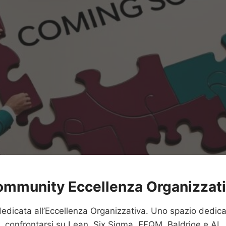
mmunity Eccellenza Organizzat
dicata all’Eccellenza Organizzativa. Uno spazio dedica
confrontarsi su Lean, Six Sigma, EFQM, Baldrige e AI.