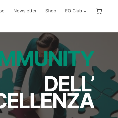
se
Newsletter
Shop
EO Club
OMMUNITY
DELL’
CELLENZA