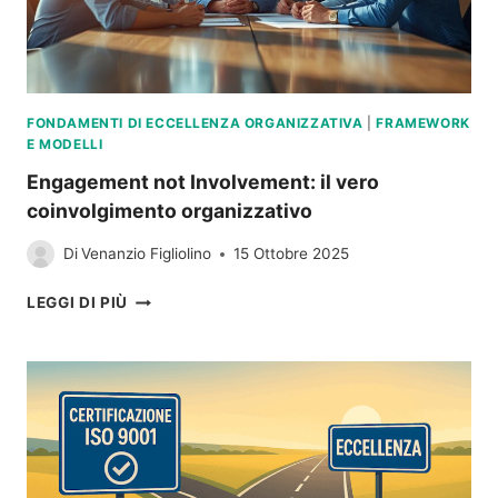
FONDAMENTI DI ECCELLENZA ORGANIZZATIVA
|
FRAMEWORK
E MODELLI
Engagement not Involvement: il vero
coinvolgimento organizzativo
Di
Venanzio Figliolino
15 Ottobre 2025
ENGAGEMENT
LEGGI DI PIÙ
NOT
INVOLVEMENT:
IL
VERO
COINVOLGIMENTO
ORGANIZZATIVO