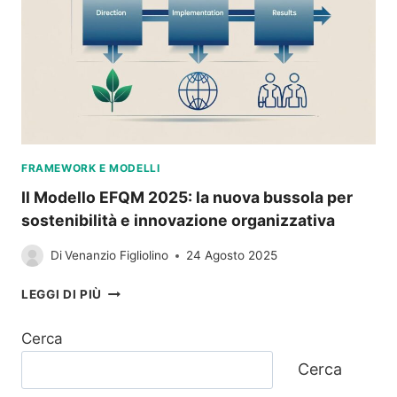
PER
L’ECCELLENZA
ORGANIZZATIVA
FRAMEWORK E MODELLI
Il Modello EFQM 2025: la nuova bussola per
sostenibilità e innovazione organizzativa
Di
Venanzio Figliolino
24 Agosto 2025
IL
LEGGI DI PIÙ
MODELLO
EFQM
Cerca
2025:
LA
Cerca
NUOVA