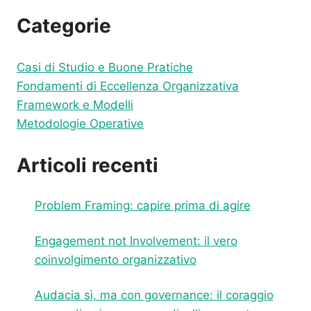
BUSSOLA
PER
Categorie
SOSTENIBILITÀ
E
INNOVAZIONE
Casi di Studio e Buone Pratiche
ORGANIZZATIVA
Fondamenti di Eccellenza Organizzativa
Framework e Modelli
Metodologie Operative
Articoli recenti
Problem Framing: capire prima di agire
Engagement not Involvement: il vero
coinvolgimento organizzativo
Audacia sì, ma con governance: il coraggio