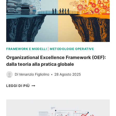
CONFORMITÀ
AL
SUCCESSO
DUREVOLE
FRAMEWORK E MODELLI
|
METODOLOGIE OPERATIVE
Organizational Excellence Framework (OEF):
dalla teoria alla pratica globale
Di
Venanzio Figliolino
28 Agosto 2025
ORGANIZATIONAL
LEGGI DI PIÙ
EXCELLENCE
FRAMEWORK
(OEF):
DALLA
TEORIA