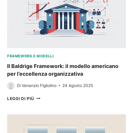
ALLA
PRATICA
GLOBALE
FRAMEWORK E MODELLI
Il Baldrige Framework: il modello americano
per l’eccellenza organizzativa
Di
Venanzio Figliolino
24 Agosto 2025
IL
LEGGI DI PIÙ
BALDRIGE
FRAMEWORK:
IL
MODELLO
AMERICANO