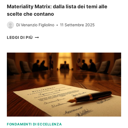
Materiality Matrix: dalla lista dei temi alle
scelte che contano
Di
Venanzio Figliolino
11 Settembre 2025
MATERIALITY
LEGGI DI PIÙ
MATRIX:
DALLA
LISTA
DEI
TEMI
ALLE
SCELTE
CHE
CONTANO
FONDAMENTI DI ECCELLENZA