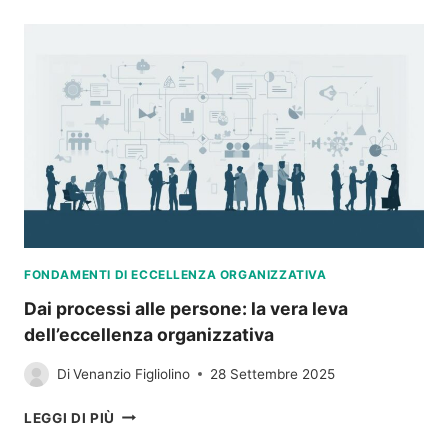
MA
CON
GOVERNANCE:
IL
CORAGGIO
SENZA
DIREZIONE
GENERA
DISALLINEAMENTO
FONDAMENTI DI ECCELLENZA ORGANIZZATIVA
Dai processi alle persone: la vera leva
dell’eccellenza organizzativa
Di
Venanzio Figliolino
28 Settembre 2025
DAI
LEGGI DI PIÙ
PROCESSI