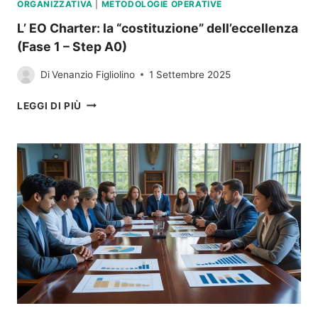
ORGANIZZATIVA
|
METODOLOGIE OPERATIVE
L’ EO Charter: la “costituzione” dell’eccellenza
(Fase 1 – Step A0)
Di
Venanzio Figliolino
1 Settembre 2025
L’
LEGGI DI PIÙ
EO
CHARTER:
LA
“COSTITUZIONE”
DELL’ECCELLENZA
(FASE
1
–
STEP
A0)