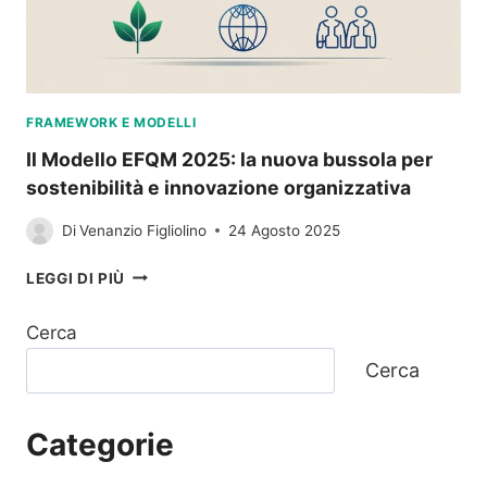
FRAMEWORK E MODELLI
Il Modello EFQM 2025: la nuova bussola per
sostenibilità e innovazione organizzativa
Di
Venanzio Figliolino
24 Agosto 2025
IL
LEGGI DI PIÙ
MODELLO
EFQM
Cerca
2025:
LA
Cerca
NUOVA
BUSSOLA
PER
Categorie
SOSTENIBILITÀ
E