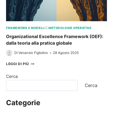
FRAMEWORK E MODELLI
|
METODOLOGIE OPERATIVE
Organizational Excellence Framework (OEF):
dalla teoria alla pratica globale
Di
Venanzio Figliolino
28 Agosto 2025
ORGANIZATIONAL
LEGGI DI PIÙ
EXCELLENCE
FRAMEWORK
Cerca
(OEF):
DALLA
Cerca
TEORIA
ALLA
PRATICA
Categorie
GLOBALE