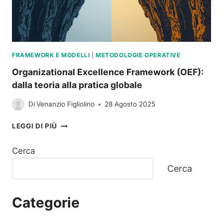
FRAMEWORK E MODELLI
|
METODOLOGIE OPERATIVE
Organizational Excellence Framework (OEF):
dalla teoria alla pratica globale
Di
Venanzio Figliolino
28 Agosto 2025
ORGANIZATIONAL
LEGGI DI PIÙ
EXCELLENCE
FRAMEWORK
Cerca
(OEF):
DALLA
Cerca
TEORIA
ALLA
PRATICA
Categorie
GLOBALE