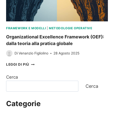
FRAMEWORK E MODELLI
|
METODOLOGIE OPERATIVE
Organizational Excellence Framework (OEF):
dalla teoria alla pratica globale
Di
Venanzio Figliolino
28 Agosto 2025
ORGANIZATIONAL
LEGGI DI PIÙ
EXCELLENCE
FRAMEWORK
Cerca
(OEF):
DALLA
Cerca
TEORIA
ALLA
PRATICA
Categorie
GLOBALE