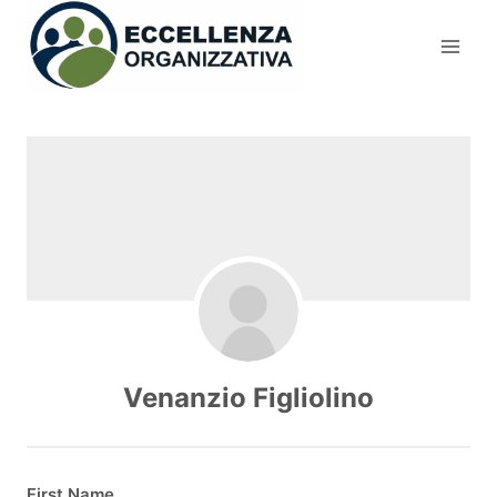
Salta
al
contenuto
Venanzio Figliolino
First Name